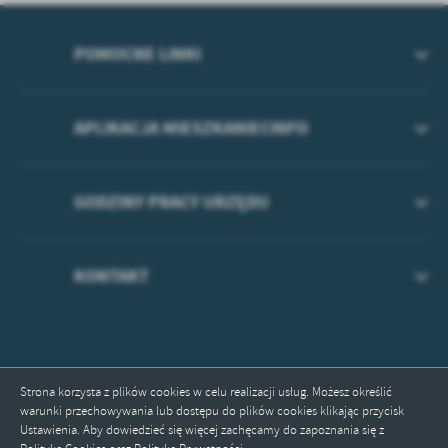
POMOCNE LINKI
APLIKACJA MIESZKANIECINFO
GODZINY PRACY URZĘDU
KONTAKT
Strona korzysta z plików cookies w celu realizacji usług. Możesz określić
warunki przechowywania lub dostępu do plików cookies klikając przycisk
Odwiedzin: 1239554
Ustawienia. Aby dowiedzieć się więcej zachęcamy do zapoznania się z
ZAPISZ WYBRANE