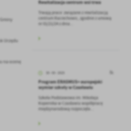
Rewitalizacja centrum wsi trwa
Trwają prace związane z rewitalizacją
centrum Raciechowic, zgodnie z umową
y Gminy
nr 01/21/24 z dnia...
sk Urzędu
wu na ocenę
30 - 05 - 2025
Program ERASMUS+ europejski
wymiar szkoły w Czasławiu
Szkoła Podstawowa im. Mikołaja
Kopernika w Czasławiu współpracę
międzynarodową rozpoczęła...