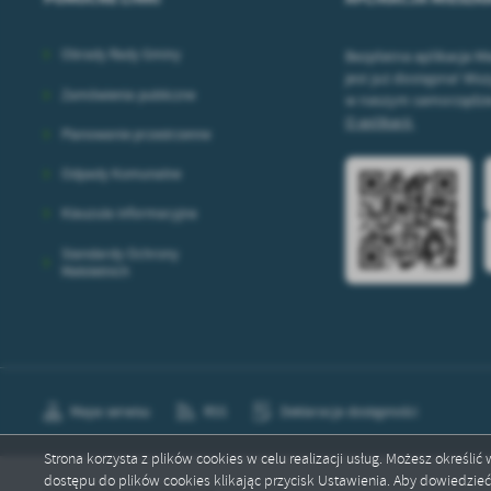
Obrady Rady Gminy
Bezpłatna aplikacja M
jest już dostępna! Wszy
Zamówienia publiczne
w naszym samorządzie 
O aplikacji.
Planowanie przestrzenne
Odpady Komunalne
Klauzula informacyjna
Standardy Ochrony
Małoletnich
Mapa serwisu
RSS
Deklaracja dostępności
Strona korzysta z plików cookies w celu realizacji usług. Możesz określi
dostępu do plików cookies klikając przycisk Ustawienia. Aby dowiedzie