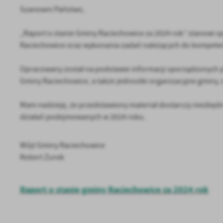
Szanowni Państwo,
„Raport o stanie Gminy Raciechowice za 2024 rok” stanowi spr
Raciechowice oraz wykonania zadań należących do kompete
Opracowany został na podstawie informacji sporządzonych 
Gminy Raciechowice, a także jednostki organizacyjne gminy, i
Mam nadzieję, że przedstawiony materiał dostarczy niezbęd
działań podejmowanych w 2024 roku.
Wójt Gminy Raciechowice
Robert Żurek
Raport o stanie gminy Raciechowice za 2024 rok