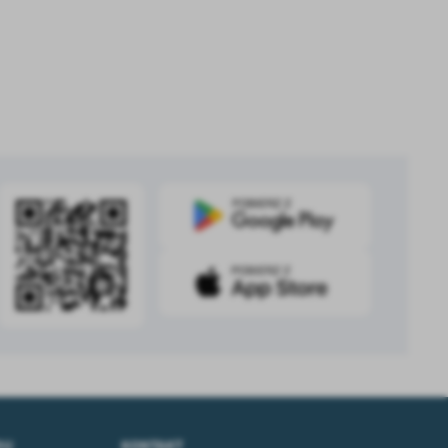
.
a
w
DU
KONTAKT