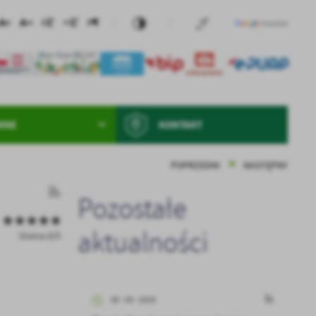
NNE
KONTAKT
POPRZEDNI
NASTĘPNY
Pozostałe
aktualności
Ocena 0/5
30 - 05 - 2025