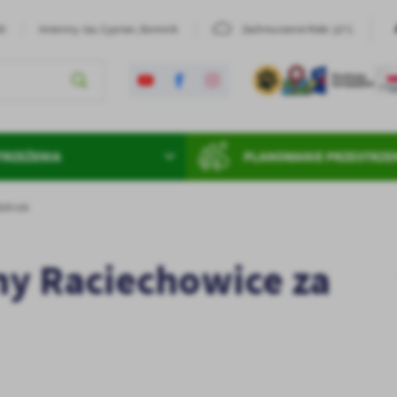
23°C
26
Imieniny: Iza, Cyprian, Dominik
Zachmurzenie Małe
TRZEŻENIA
PLANOWANIE PRZESTRZE
024 rok
ny Raciechowice za