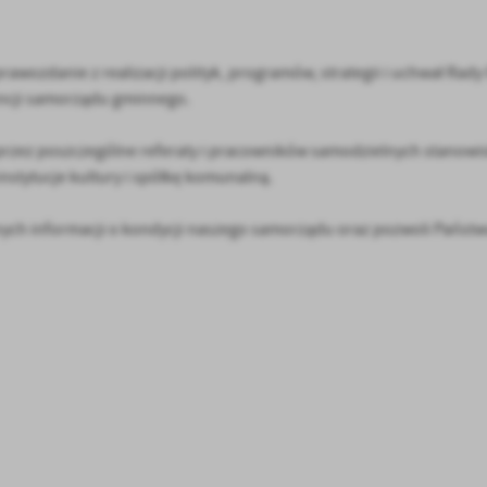
awozdanie z realizacji polityk, programów, strategii i uchwał Rad
ncji samorządu gminnego.
przez poszczególne referaty i pracowników samodzielnych stanowi
nstytucje kultury i spółkę komunalną.
nych informacji o kondycji naszego samorządu oraz pozwoli Państ