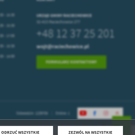
30 - 15:30
URZĄD GMINY RACIECHOWICE
32-415 Raciechowice 277
30 - 15:30
+48 12 37 25 201
30 - 17:00
wojt@raciechowice.pl
30 - 15:30
30 - 14:00
FORMULARZ KONTAKTOWY
Odwiedzin: 1239705
Online: 1
ODRZUĆ WSZYSTKIE
ZEZWÓL NA WSZYSTKIE