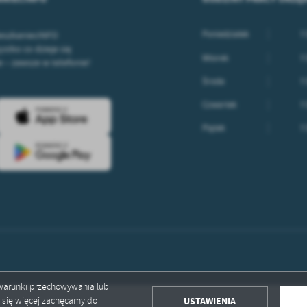
Poniedziałek
7:
ieszkaniecINFO
stko co dzieje się
Wtorek
7:
– zawsze w telefonie!
Środa
7:
Czwartek
7:
Piątek
7:
ć warunki przechowywania lub
USTAWIENIA
ć się więcej zachęcamy do