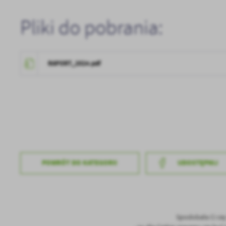
U
Pliki do pobrania:
Sz
ws
RAPORT_2024.pdf
N
Ni
um
Pl
Wi
Tw
co
F
Te
POWRÓT
DO KATEGORII
UDOSTĘPNIJ
Ci
Dz
Wi
na
zg
fu
A
Spodobała Ci si