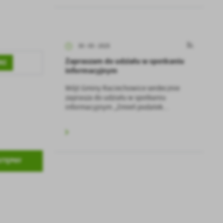
30 - 05 - 2025
Zapraszam do udziału w spotkaniu
RZ
informacyjnym
Wójt Gminy Raciechowice serdecznie
zaprasza do udziału w spotkaniu
informacyjnym „Zmień podatek...
a
kom
z
STĘPNY
ci