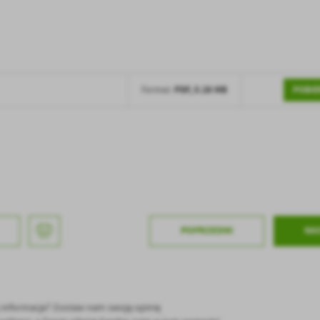
stawienia
anujemy Twoją prywatność. Możesz zmienić ustawienia cookies lub zaakceptować je
zystkie. W dowolnym momencie możesz dokonać zmiany swoich ustawień.
POBIE
PDF,
5.26 MB
Format:
iezbędne
ezbędne pliki cookies służą do prawidłowego funkcjonowania strony internetowej i
ożliwiają Ci komfortowe korzystanie z oferowanych przez nas usług.
iki cookies odpowiadają na podejmowane przez Ciebie działania w celu m.in. dostosowani
ęcej
oich ustawień preferencji prywatności, logowania czy wypełniania formularzy. Dzięki pli
okies strona, z której korzystasz, może działać bez zakłóceń.
unkcjonalne i personalizacyjne
go typu pliki cookies umożliwiają stronie internetowej zapamiętanie wprowadzonych prze
POPRZEDNI
NA
ebie ustawień oraz personalizację określonych funkcjonalności czy prezentowanych treści.
ięki tym plikom cookies możemy zapewnić Ci większy komfort korzystania z funkcjonalnoś
ęcej
ZAPISZ WYBRANE
szej strony poprzez dopasowanie jej do Twoich indywidualnych preferencji. Wyrażenie
ody na funkcjonalne i personalizacyjne pliki cookies gwarantuje dostępność większej ilości
nkcji na stronie.
ODRZUĆ WSZYSTKIE
nalityczne
ę informacja? Zostaw nam swoją opinię