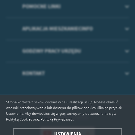
POMOCNE LINKI
APLIKACJA MIESZKANIECINFO
GODZINY PRACY URZĘDU
KONTAKT
Strona korzysta z plików cookies w celu realizacji usług. Możesz określić
warunki przechowywania lub dostępu do plików cookies klikając przycisk
Ustawienia. Aby dowiedzieć się więcej zachęcamy do zapoznania się z
Odwiedzin: 1239710
Polityką Cookies oraz Polityką Prywatności.
ZAPISZ WYBRANE
USTAWIENIA