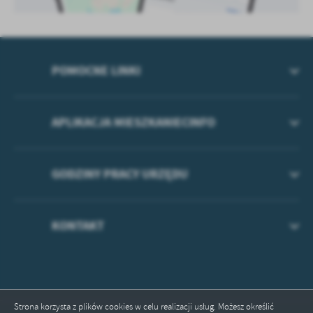
POMOCNE LINKI
APLIKACJA MIESZKANIECINFO
GODZINY PRACY URZĘDU
KONTAKT
Strona korzysta z plików cookies w celu realizacji usług. Możesz określić