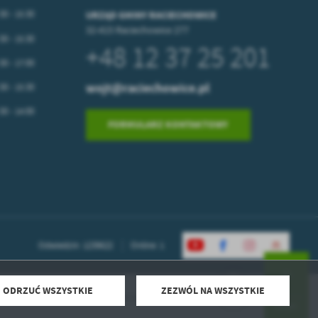
30 - 15:30
URZĄD GMINY RACIECHOWICE
32-415 Raciechowice 277
30 - 15:30
+48 12 37 25 201
30 - 17:00
wojt@raciechowice.pl
30 - 15:30
30 - 14:00
FORMULARZ KONTAKTOWY
Odwiedzin: 1239622
Online: 1
ODRZUĆ WSZYSTKIE
ZEZWÓL NA WSZYSTKIE
Powered by
2ClickPortal® - Portale nowej generacji
DO GÓRY