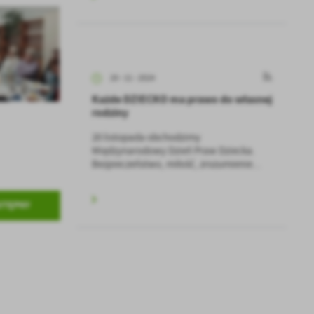
20 - 11 - 2024
Każde DZIECKO ma prawo do własnej
rodziny
20 listopada obchodzimy
a
Międzynarodowy Dzień Praw Dziecka.
kom
Bezpieczeństwo, miłość, zrozumienie...
STĘPNY
z
ci