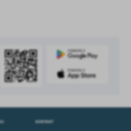
.
a
w
DU
KONTAKT