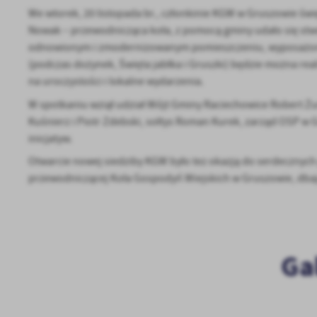
We wtorek, 20 listopada br., członkinie KGW w Gruszowie świ
Nowak – przewodnicząca koła, z pomocą gminy udało się stwor
odnowionym i zmodernizowanym pomieszczeniu, wyposażonym
(podczas dożynek, Święta jabłka i Gruszki) będzie można rea
na uroczystości i lokalne wydarzenia.
W spotkaniu wziął udział Wójt Gminy Raciechowice Robert Ż
Kuśnierz i Piotr Zdebski, sołtys Roman Kurek, zarząd OSP w G
inicjatyw.
Otwarcie nowej siedziby KGW było tez okazją do serdecznych p
przewodniczącej Koła Gospodyń Wiejskich w Gruszowie, dbając
Ga