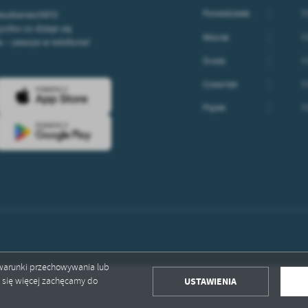
Poniedziałek
7:
ieszkaniecINFO
stko co dzieje się
Wtorek
7:
– zawsze w telefonie!
Środa
7:
Czwartek
7:
Piątek
7:
ć warunki przechowywania lub
USTAWIENIA
ć się więcej zachęcamy do