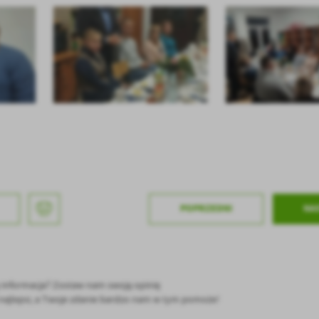
stawienia
anujemy Twoją prywatność. Możesz zmienić ustawienia cookies lub zaakceptować je
zystkie. W dowolnym momencie możesz dokonać zmiany swoich ustawień.
iezbędne
ezbędne pliki cookies służą do prawidłowego funkcjonowania strony internetowej i
ożliwiają Ci komfortowe korzystanie z oferowanych przez nas usług.
iki cookies odpowiadają na podejmowane przez Ciebie działania w celu m.in. dostosowani
ęcej
oich ustawień preferencji prywatności, logowania czy wypełniania formularzy. Dzięki pli
okies strona, z której korzystasz, może działać bez zakłóceń.
unkcjonalne i personalizacyjne
POPRZEDNI
NA
go typu pliki cookies umożliwiają stronie internetowej zapamiętanie wprowadzonych prze
ebie ustawień oraz personalizację określonych funkcjonalności czy prezentowanych treści.
ięki tym plikom cookies możemy zapewnić Ci większy komfort korzystania z funkcjonalnoś
ęcej
ZAPISZ WYBRANE
szej strony poprzez dopasowanie jej do Twoich indywidualnych preferencji. Wyrażenie
ody na funkcjonalne i personalizacyjne pliki cookies gwarantuje dostępność większej ilości
nkcji na stronie.
ę informacja? Zostaw nam swoją opinię
ODRZUĆ WSZYSTKIE
nalityczne
ć najlepsi, a Twoje zdanie bardzo nam w tym pomoże!
alityczne pliki cookies pomagają nam rozwijać się i dostosowywać do Twoich potrzeb.