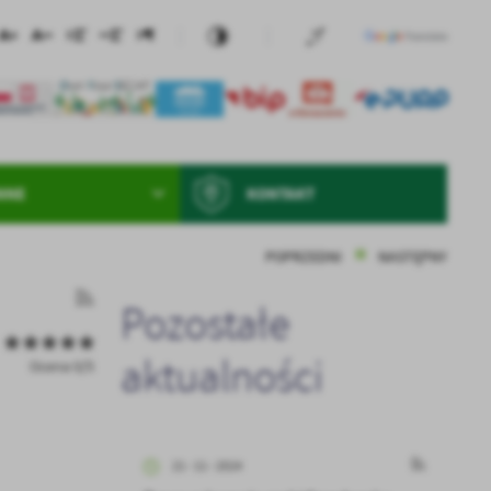
NNE
KONTAKT
POPRZEDNI
NASTĘPNY
Pozostałe
aktualności
Ocena 0/5
21 - 11 - 2024