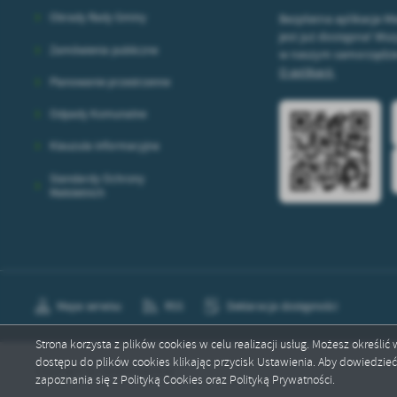
Obrady Rady Gminy
Bezpłatna aplikacja M
jest już dostępna! Wszy
Zamówienia publiczne
w naszym samorządzie 
O aplikacji.
Planowanie przestrzenne
Odpady Komunalne
Klauzula informacyjna
Standardy Ochrony
Małoletnich
Mapa serwisu
RSS
Deklaracja dostępności
Strona korzysta z plików cookies w celu realizacji usług. Możesz określi
dostępu do plików cookies klikając przycisk Ustawienia. Aby dowiedzie
Copyright by raciechowice.pl
zapoznania się z Polityką Cookies oraz Polityką Prywatności.