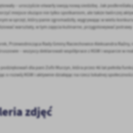
ętowały – uroczyście otwarły swoją nową siedzibę. Jak podkreślała
zyć miejsce służące nie tylko spotkaniom, ale także twórczej akty
 w sprzęt, który panie zgromadziły, wygrywając w wielu konkur
lizować warsztaty, w tym zajęcia kulinarne, przygotowywać potrawy
urek, Przewodnicząca Rady Gminy Raciechowice Aleksandra Raźny, r
ruszowie – wszyscy deklarowali współprace z KGW i wsparcie w reali
odziękowań dla pani Zofii Murzyn, która przez 46 lat pełniła funkc
 o rozwój KGW i aktywnie działając na rzecz lokalnej społeczności
leria zdjęć