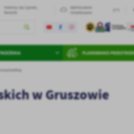
Imieniny: Iza, Cyprian,
Zachmurzenie
17°C
Dominik
Umiarkowane
TRZEŻENIA
PLANOWANIE PRZESTRZE
nową świetlicą
skich w Gruszowie