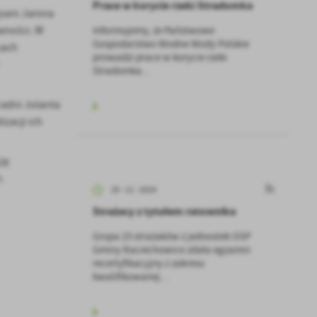
Prace w korycie rzeki Stradomka
 pani Janina
Informujemy, że Państwowe
wności. W
Gospodarstwo Wodne Wody Polskie
sach
prowadzi prace w korycie rzeki
Stradomka...
adni Jolanta
zacji ich
ję
.
20 - 11 - 2024
Strażacy z tytułem ratownika
Grupa 23 strażaków z jednostek OSP
Gminy Raciechowice zdała egzamin
recertyfikacyjny z zakresu
kwalifikowanej...