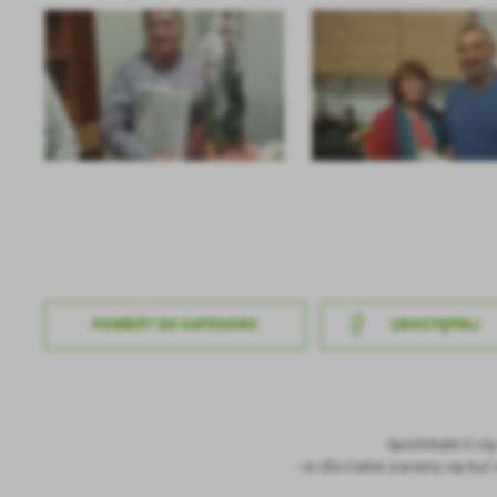
U
Sz
ws
N
Ni
um
Pl
Wi
Tw
co
F
POWRÓT
DO KATEGORII
UDOSTĘPNIJ
Te
Ci
Dz
Wi
na
zg
fu
Spodobała Ci si
A
- to dla Ciebie staramy się by
An