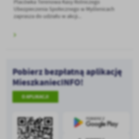
Placówka Terenowa Kasy Rolniczego
Ubezpieczenia Społecznego w Myślenicach
zaprasza do udziału w akcji...
Pobierz bezpłatną aplikację
MieszkaniecINFO!
O APLIKACJI