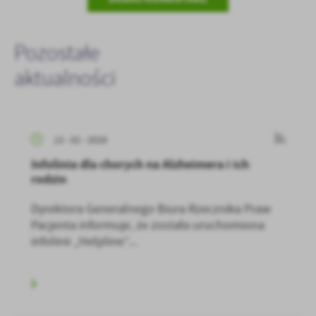
Pozostałe
aktualności
13 - 02 - 2026
Infolinia dla chorych na Alzheimera i ich
rodzin
Dyrektora Generalnego Biura Rzecznika Praw
Pacjenta informuje, że została uruchomiona
infolinii „Helpline”...