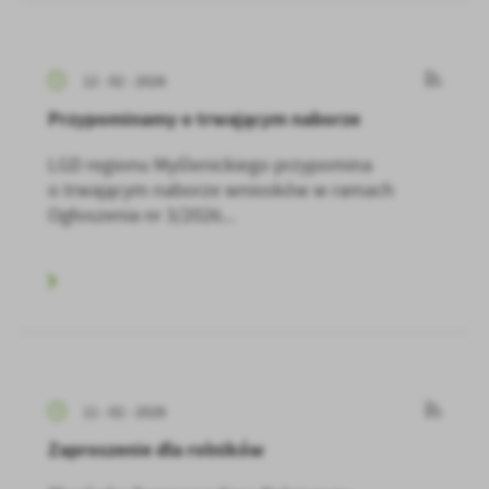
12 - 02 - 2026
Przypominamy o trwającym naborze
LGD regionu Myślenickiego przypomina
o trwającym naborze wniosków w ramach
Ogłoszenia nr 3/2026...
11 - 02 - 2026
Zaproszenie dla rolników