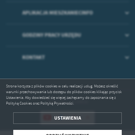
APLIKACJA MIESZKANIECINFO
GODZINY PRACY URZĘDU
KONTAKT
Strona korzysta z plików cookies w celu realizacji usług. Możesz określić
warunki przechowywania lub dostępu do plików cookies klikając przycisk
Ustawienia. Aby dowiedzieć się więcej zachęcamy do zapoznania się z
Odwiedzin: 1239616
Polityką Cookies oraz Polityką Prywatności.
ZAPISZ WYBRANE
USTAWIENIA
ODRZUĆ WSZYSTKIE