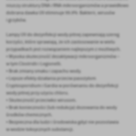
niszczy struktury DNA i RNA mikroorganizmów a prawidłowo
dobrana dawka UV eliminuje 99.9% Bakterii, wirusów
i grzybów.
Lampy UV do dezynfekcji wody pitnej zapewniają szereg
korzyści, które sprawiają, że ich zastosowanie w wielu
przypadkach jest rozwiązaniem najlepszym z możliwych.
• Wysoka skuteczność dezaktywacji mikroorganizmów –
w tym Clostridii i Legionelli.
• Brak zmiany smaku i zapachu wody.
• Lepsze efekty działania przeciw pasożytom
Cryptosporidium i Gardia w porównaniu do dezynfekcji
wody pitnej przy użyciu chloru.
• Skuteczność przeciwko wirusom.
• Brak konieczności (lub redukcja) dozowania do wody
środków chemicznych.
• Bezpieczna dla ludzi i środowiska gdyż nie pozostawia
w wodzie toksycznych substancji.