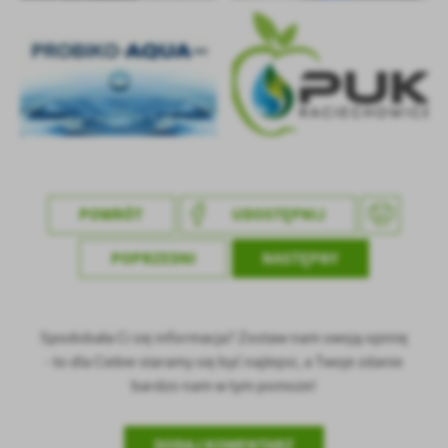
POWRÓT
UDOSTĘPNIJ
POPRZEDNI
NASTĘPNY
Spodobała Ci się informacja? Zostaw nam swoją opinię
- to dla Ciebie staramy się być najlepsi, a Twoje zdanie
bardzo nam w tym pomoże!
DODAJ KOMENTARZ