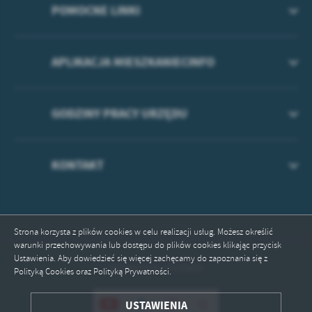
POMOCNE LINKI
APLIKACJA MIESZKANIECINFO
GODZINY PRACY URZĘDU
KONTAKT
Strona korzysta z plików cookies w celu realizacji usług. Możesz określić
warunki przechowywania lub dostępu do plików cookies klikając przycisk
Ustawienia. Aby dowiedzieć się więcej zachęcamy do zapoznania się z
Odwiedzin: 1239804
Polityką Cookies oraz Polityką Prywatności.
ZAPISZ WYBRANE
USTAWIENIA