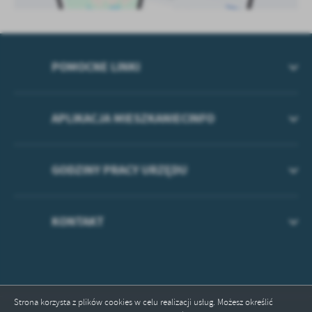
POMOCNE LINKI
APLIKACJA MIESZKANIECINFO
GODZINY PRACY URZĘDU
KONTAKT
Strona korzysta z plików cookies w celu realizacji usług. Możesz określić