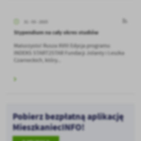
31 - 03 - 2025
Stypendium na cały okres studiów
Maturzysto! Rusza XVIII Edycja programu
INDEKS START2STAR Fundacji Jolanty i Leszka
Czarneckich, który...
Pobierz bezpłatną aplikację
MieszkaniecINFO!