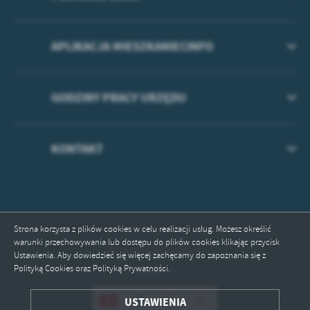
APLIKACJA MIESZKANIECINFO
GODZINY PRACY URZĘDU
KONTAKT
Strona korzysta z plików cookies w celu realizacji usług. Możesz określić
warunki przechowywania lub dostępu do plików cookies klikając przycisk
Odwiedzin: 1239675
Ustawienia. Aby dowiedzieć się więcej zachęcamy do zapoznania się z
Polityką Cookies oraz Polityką Prywatności.
Online: 5
ZAPISZ WYBRANE
USTAWIENIA