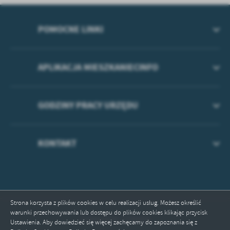
POMOCNE LINKI
APLIKACJA MIESZKANIECINFO
GODZINY PRACY URZĘDU
KONTAKT
Strona korzysta z plików cookies w celu realizacji usług. Możesz określić
warunki przechowywania lub dostępu do plików cookies klikając przycisk
Odwiedzin: 1239486
Ustawienia. Aby dowiedzieć się więcej zachęcamy do zapoznania się z