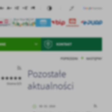
NNE
KONTAKT
POPRZEDNI
NASTĘPNY
Pozostałe
aktualności
Ocena 0/5
08 - 01 - 2024