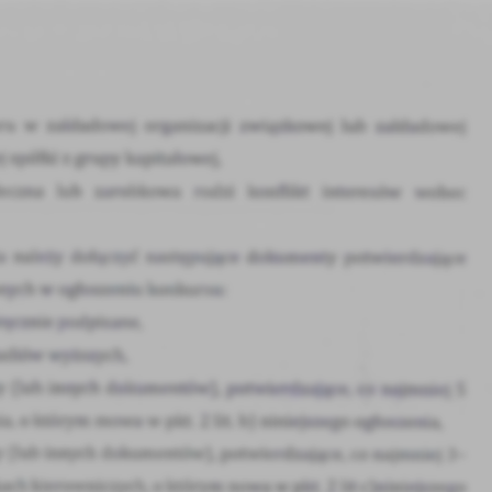
stawienia
anujemy Twoją prywatność. Możesz zmienić ustawienia cookies lub zaakceptować je
zystkie. W dowolnym momencie możesz dokonać zmiany swoich ustawień.
iezbędne
ezbędne pliki cookies służą do prawidłowego funkcjonowania strony internetowej i
ożliwiają Ci komfortowe korzystanie z oferowanych przez nas usług.
iki cookies odpowiadają na podejmowane przez Ciebie działania w celu m.in. dostosowani
ęcej
oich ustawień preferencji prywatności, logowania czy wypełniania formularzy. Dzięki pli