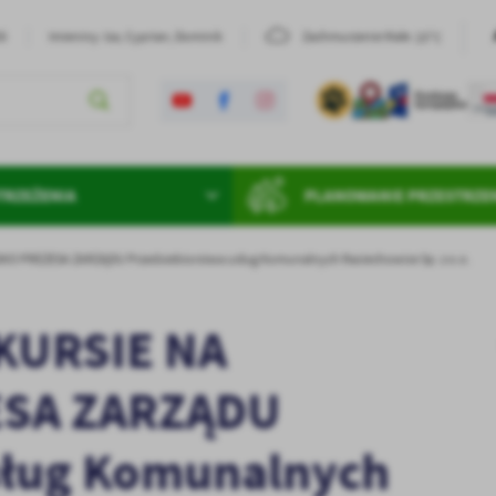
23°C
26
Imieniny: Iza, Cyprian, Dominik
Zachmurzenie Małe
TRZEŻENIA
PLANOWANIE PRZESTRZE
 PREZESA ZARZĄDU Przedsiebiorstwa usług Komunalnych Raciechowice Sp. z o.o.
KURSIE NA
SA ZARZĄDU
sług Komunalnych