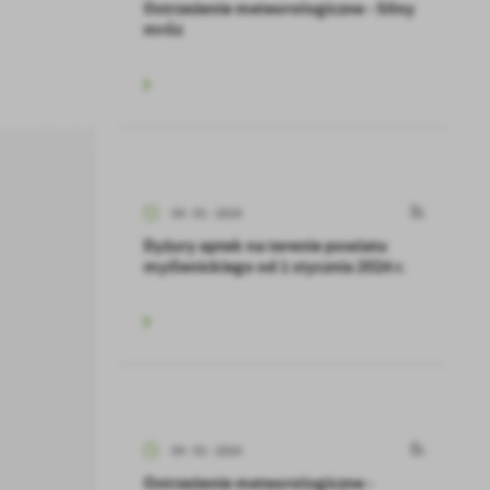
Ostrzeżenie meteorologiczne - Silny
mróz
04 - 01 - 2024
Dyżury aptek na terenie powiatu
myślenickiego od 1 stycznia 2024 r.
04 - 01 - 2024
Ostrzeżenie meteorologiczne -