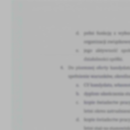
U
Sz
ws
N
Ni
um
Pl
Wi
Tw