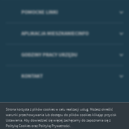
POMOCNE LINKI
APLIKACJA MIESZKANIECINFO
GODZINY PRACY URZĘDU
KONTAKT
Strona korzysta z plików cookies w celu realizacji usług. Możesz określić
warunki przechowywania lub dostępu do plików cookies klikając przycisk
Odwiedzin: 1239448
Ustawienia. Aby dowiedzieć się więcej zachęcamy do zapoznania się z
Polityką Cookies oraz Polityką Prywatności.
Online: 1