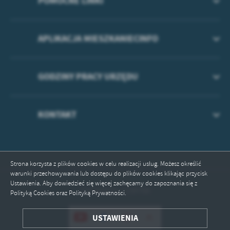
POMOCNE LINKI
APLIKACJA MIESZKANIECINFO
GODZINY PRACY URZĘDU
KONTAKT
Strona korzysta z plików cookies w celu realizacji usług. Możesz określić
warunki przechowywania lub dostępu do plików cookies klikając przycisk
Ustawienia. Aby dowiedzieć się więcej zachęcamy do zapoznania się z
Odwiedzin: 1239706
Polityką Cookies oraz Polityką Prywatności.
ZAPISZ WYBRANE
USTAWIENIA