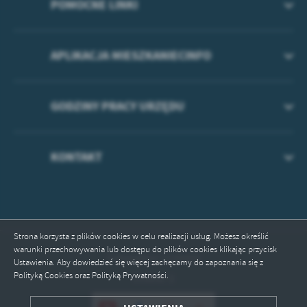
POMOCNE LINKI
APLIKACJA MIESZKANIECINFO
GODZINY PRACY URZĘDU
KONTAKT
Strona korzysta z plików cookies w celu realizacji usług. Możesz określić
warunki przechowywania lub dostępu do plików cookies klikając przycisk
Odwiedzin: 1239489
Ustawienia. Aby dowiedzieć się więcej zachęcamy do zapoznania się z
Polityką Cookies oraz Polityką Prywatności.
Online: 3
ZAPISZ WYBRANE