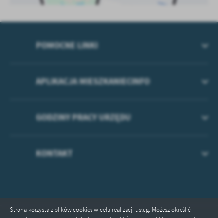
POMOCNE LINKI
APLIKACJA MIESZKANIECINFO
GODZINY PRACY URZĘDU
KONTAKT
Strona korzysta z plików cookies w celu realizacji usług. Możesz określić