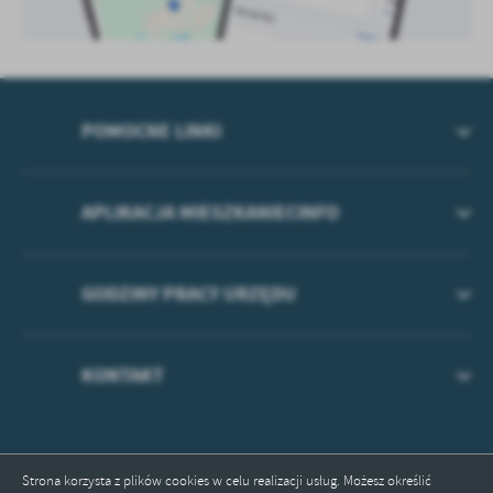
POMOCNE LINKI
APLIKACJA MIESZKANIECINFO
GODZINY PRACY URZĘDU
KONTAKT
Strona korzysta z plików cookies w celu realizacji usług. Możesz określić