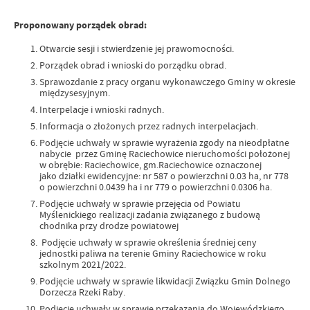
Proponowany porządek obrad:
Otwarcie sesji i stwierdzenie jej prawomocności.
Porządek obrad i wnioski do porządku obrad.
Sprawozdanie z pracy organu wykonawczego Gminy w okresie
międzysesyjnym.
Interpelacje i wnioski radnych.
Informacja o złożonych przez radnych interpelacjach.
Podjęcie uchwały w sprawie wyrażenia zgody na nieodpłatne
nabycie przez Gminę Raciechowice nieruchomości położonej
w obrębie: Raciechowice, gm.Raciechowice oznaczonej
jako działki ewidencyjne: nr 587 o powierzchni 0.03 ha, nr 778
o powierzchni 0.0439 ha i nr 779 o powierzchni 0.0306 ha.
Podjęcie uchwały w sprawie przejęcia od Powiatu
Myślenickiego realizacji zadania związanego z budową
chodnika przy drodze powiatowej
Podjęcie uchwały w sprawie określenia średniej ceny
jednostki paliwa na terenie Gminy Raciechowice w roku
szkolnym 2021/2022.
Podjęcie uchwały w sprawie likwidacji Związku Gmin Dolnego
Dorzecza Rzeki Raby.
Podjęcie uchwały w sprawie przekazania do Wojewódzkiego