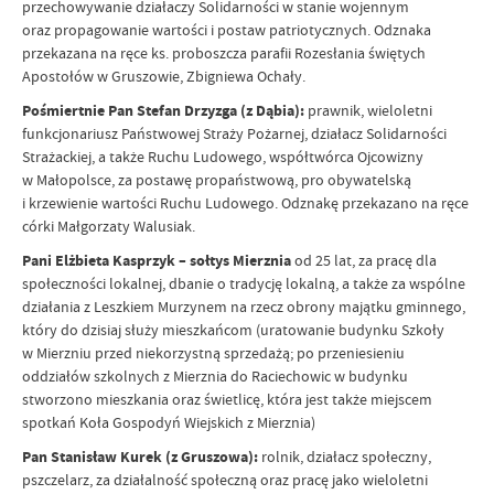
przechowywanie działaczy Solidarności w stanie wojennym
oraz propagowanie wartości i postaw patriotycznych. Odznaka
przekazana na ręce ks. proboszcza parafii Rozesłania świętych
Apostołów w Gruszowie, Zbigniewa Ochały.
Pośmiertnie Pan Stefan Drzyzga (z Dąbia):
prawnik, wieloletni
funkcjonariusz Państwowej Straży Pożarnej, działacz Solidarności
Strażackiej, a także Ruchu Ludowego, współtwórca Ojcowizny
w Małopolsce, za postawę propaństwową, pro obywatelską
i krzewienie wartości Ruchu Ludowego. Odznakę przekazano na ręce
córki Małgorzaty Walusiak.
Pani Elżbieta Kasprzyk – sołtys Mierznia
od 25 lat, za pracę dla
społeczności lokalnej, dbanie o tradycję lokalną, a także za wspólne
działani
a z Leszkiem Murzynem na rzecz obrony majątku gminnego,
który do dzisiaj służy mieszkańcom (uratowanie budynku Szkoły
w Mierzniu przed niekorzystną sprzedażą; po przeniesieniu
oddziałów szkolnych z Mierznia do Raciechowic w budynku
stworzono mieszkania oraz świetlicę, która jest także miejscem
spotkań Koła Gospodyń Wiejskich z Mierznia)
Pan Stanisław Kurek (z Gruszowa):
rolnik, działacz społeczny,
pszczelarz, za działalność społeczną oraz pracę jako wieloletni