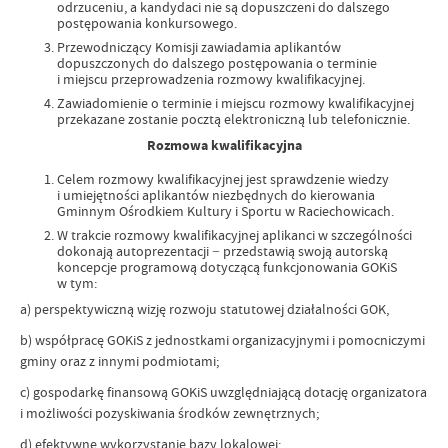
odrzuceniu, a kandydaci nie są dopuszczeni do dalszego
postępowania konkursowego.
Przewodniczący Komisji zawiadamia aplikantów
dopuszczonych do dalszego postępowania o terminie
i miejscu przeprowadzenia rozmowy kwalifikacyjnej.
Zawiadomienie o terminie i miejscu rozmowy kwalifikacyjnej
przekazane zostanie pocztą elektroniczną lub telefonicznie.
Rozmowa kwalifikacyjna
Celem rozmowy kwalifikacyjnej jest sprawdzenie wiedzy
i umiejętności aplikantów niezbędnych do kierowania
Gminnym Ośrodkiem Kultury i Sportu w Raciechowicach.
W trakcie rozmowy kwalifikacyjnej aplikanci w szczególności
dokonają autoprezentacji − przedstawią swoją autorską
koncepcje programową dotyczącą funkcjonowania GOKiS
w tym:
a) perspektywiczną wizję rozwoju statutowej działalności GOK,
b) współpracę GOKiS z jednostkami organizacyjnymi i pomocniczymi
gminy oraz z innymi podmiotami;
c) gospodarkę finansową GOKiS uwzględniającą dotację organizatora
i możliwości pozyskiwania środków zewnętrznych;
d) efektywne wykorzystanie bazy lokalowej;