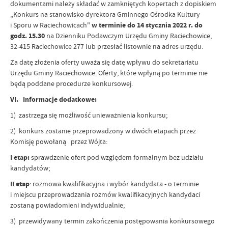
dokumentami należy składać w zamkniętych kopertach z dopiskiem
„Konkurs na stanowisko dyrektora Gminnego Ośrodka Kultury
i Sporu w Raciechowicach"
w terminie do 14 stycznia 2022 r. do
godz. 15.30
na Dzienniku Podawczym Urzędu Gminy Raciechowice,
32-415 Raciechowice 277 lub przesłać listownie na adres urzędu.
Za datę złożenia oferty uważa się datę wpływu do sekretariatu
Urzędu Gminy Raciechowice. Oferty, które wpłyną po terminie nie
będą poddane procedurze konkursowej.
VI. Informacje dodatkowe:
1) zastrzega się możliwość unieważnienia konkursu;
2) konkurs zostanie przeprowadzony w dwóch etapach przez
Komisję powołaną przez Wójta:
I etap:
sprawdzenie ofert pod względem formalnym bez udziału
kandydatów;
II etap
: rozmowa kwalifikacyjna i wybór kandydata - o terminie
i miejscu przeprowadzania rozmów kwalifikacyjnych kandydaci
zostaną powiadomieni indywidualnie;
3) przewidywany termin zakończenia postępowania konkursowego