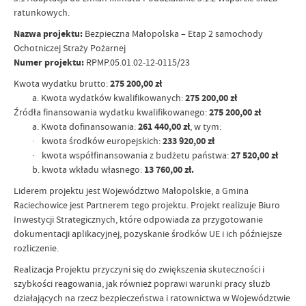
ratunkowych.
Nazwa projektu:
Bezpieczna Małopolska – Etap 2 samochody
Ochotniczej Straży Pożarnej
Numer projektu:
RPMP.05.01.02-12-0115/23
Kwota wydatku brutto:
275 200,00 zł
a. Kwota wydatków kwalifikowanych:
275 200,00 zł
Źródła finansowania wydatku kwalifikowanego:
275 200,00 zł
a. Kwota dofinansowania:
261 440,00 zł
, w tym:
·
kwota środków europejskich:
233 920,00 zł
· kwota współfinansowania z budżetu państwa:
27 520,00 zł
b. kwota wkładu własnego:
13 760,00 zł.
Liderem projektu jest Województwo Małopolskie, a Gmina
Raciechowice jest Partnerem tego projektu. Projekt realizuje Biuro
Inwestycji Strategicznych, które odpowiada za przygotowanie
dokumentacji aplikacyjnej, pozyskanie środków UE i ich późniejsze
rozliczenie.
Realizacja Projektu przyczyni się do zwiększenia skuteczności i
szybkości reagowania, jak również poprawi warunki pracy służb
działających na rzecz bezpieczeństwa i ratownictwa w Województwie