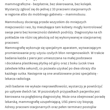
mammograficzne - bezpłatnie, bez skierowania, bez kolejek.
Wystarczy zgłosić się do jednej z 33 pracowni stacjonarnych
w regionie albo do mobilnego gabinetu – mammobusu.
Mammobusy docierają przede wszystkim do mniejszych
miejscowości i wsi, by mieszkające tam kobiety mogły kontrolować
swoje piersi bez konieczności dalekich podróży. Diagnostyka na ich
pokładzie nie różni się jakością od tej wykonywanej w stacjonarnej
pracowni.
Mammografię wykonuje się specjalnym aparatem, wytwarzającym
promieniowanie przy użyciu czułych błon rentgenowskich. W trakcie
badania każda z piersi jest umieszczana na małej podstawce
i dociskana plastikową płytką od góry oraz z boku (ucisk trwa
zaledwie kilka sekund), co pozwala uzyskać po dwa obrazy dla
każdego sutka. Następnie są one analizowane przez specjalistę -
lekarza radiologa.
Jeśli badanie nie wykaże nieprawidłowości, wystarczy je powtórzyć
po upływie dwóch lat. W pozostałych przypadkach pacjentka jest
kierowana na pogłębioną diagnostykę. Może ona obejmować poradę
lekarską, mammografię uzupełniającą, USG piersi czy biopsję.
Adresy pracowni stacjonarnych oraz pełen terminarz postojów