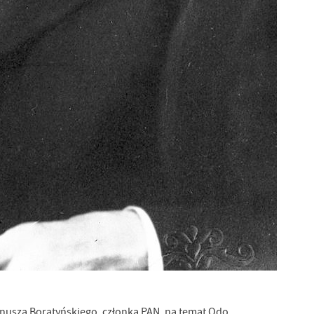
anusza Boratyńskiego, członka PAN, na temat Odo