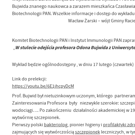
Bujwida znanego naukowca a zarazem mieszkańca Czasławia. 
Biotechnologii PAN. Wszelkie informacje i dostęp do wykładu
Wacław Żarski – wójt Gminy Raciech
Komitet Biotechnologii PAN i Instytut Immunologii PAN zapra
W stulecie odejścia profesora Odona Bujwida z Uniwersyte
„
Wykład będzie ogólnodostępny , w dniu 17 lutego (czwartek) 
Link do prelekcji:
https://youtu.be/6E1jhcpyDcM
Prof. Bujwid był nietuzinkowym uczonym, którego partneram
Zainteresowania Profesora były niezwykle szerokie: szczepi
wodociągi…. Po zakończeniu działalności akademickiej w 1
wytwórnię szczepionek.
Pierwszy polski
bakteriolog
, pionier higieny i
profilaktyki zd
zajmujących się wytwórczością
szczepionek
leczniczych, w t