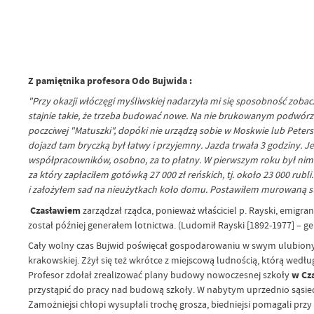
Z pamiętnika profesora Odo Bujwida :
"Przy okazji włóczęgi myśliwskiej nadarzyła mi się sposobność zoba
stajnie takie, że trzeba budować nowe.
Na nie brukowanym podwórzu b
poczciwej "Matuszki", dopóki nie urządzą sobie w Moskwie lub Peters
dojazd tam bryczką był łatwy i przyjemny. Jazda trwała 3 godziny. J
współpracowników, osobno, za to płatny. W pierwszym roku był nim n
za który zapłaciłem gotówką 27 000 zł reńskich, tj. około 23 000 rubl
i założyłem sad na nieużytkach koło domu. Postawiłem murowaną staj
Czasławiem
zarządzał rządca, ponieważ właściciel p. Rayski, emigran
został później generałem lotnictwa. (Ludomił Rayski [1892-1977] – gen
Cały wolny czas Bujwid poświęcał gospodarowaniu w swym ulubio
krakowskiej. Zżył się też wkrótce z miejscową ludnością, którą według
Profesor zdołał zrealizować plany budowy nowoczesnej szkoły
w Cz
przystąpić do pracy nad budową szkoły. W nabytym uprzednio sąsi
Zamożniejsi chłopi wysupłali trochę grosza, biedniejsi pomagali p