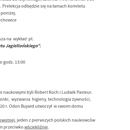
Prelekcja odbędzie się na łamach komitetu
 poniżej.
owice
sza na wykład pt.
tu Jagiellońskiego”.
o godz. 13:00
i naukowymi byli Robert Koch i Ludwik Pasteur.
onki, wyzwania higieny, technologia żywności,
920 r. Odon Bujwid utworzył w swoim domu
rowotnej
, jeden z pierwszych polskich naukowców
ym przeciwko
wściekliźnie
.