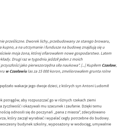
enie prześliczne. Dworek
lichy, przebudowany ze starego browaru,
a kupno, a na utrzymanie i fundusze na budowę znajdują się u
łaściwie moja żona, której ofiarowałem nowe gospodarstwo. Latem
łady. Drugi raz w tygodniu jeździł jeden z moich
rzyszłości jako pierwszorzędna siła naukowa". [...] Kupiłem
Czasław
,
oru
w Czasławiu
las za 15 000 koron, zmeliorowałem grunta rolne
pędzało wakacje jego dwoje dzieci, z których syn Antoni Ludomił
k pstrągów, aby rozpuszczać go w różnych rzekach ziemi
za życzliwość i okazywali mu szacunek i zaufanie. Dzięki temu
nością odnosili się do poczynań „pana z miasta", zdecydowano
arza, który zaczął wyrabiać i wypalać cegły potrzebne do budowy.
ął nowoczesny budynek szkolny, wyposażony w wodociąg, umywalnie