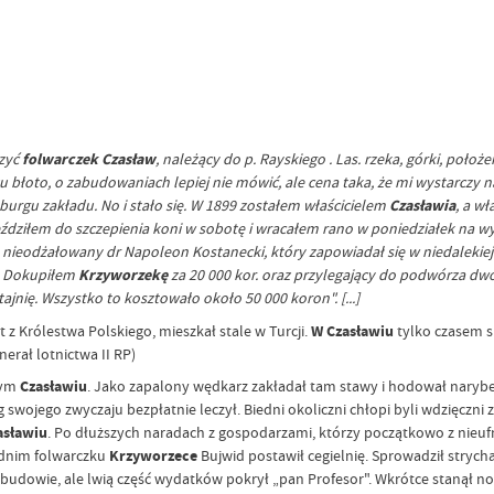
czyć
folwarczek Czasław
,
należący do p. Rayskiego . Las. rzeka, górki, położ
łoto, o zabudowaniach lepiej nie mówić, ale cena taka, że mi wystarczy n
burgu zakładu. No i stało się. W 1899 zostałem właścicielem
Czasławia
, a w
eździłem do szczepienia koni w sobotę i wracałem rano w poniedziałek na wyk
ieodżałowany dr Napoleon Kostanecki, który zapowiadał się w niedalekiej p
i. Dokupiłem
Krzyworzekę
za 20 000 kor. oraz przylegający do podwórza dw
nię. Wszystko to kosztowało około 50 000 koron". [...]
t z Królestwa Polskiego, mieszkał stale w Turcji.
W Czasławiu
tylko czasem s
erał lotnictwa II RP)
nym
Czasławiu
. Jako zapalony wędkarz zakładał tam stawy i hodował narybe
 swojego zwyczaju bezpłatnie leczył. Biedni okoliczni chłopi byli wdzięczni 
asławiu
. Po dłuższych naradach z gospodarzami, którzy początkowo z nieuf
ednim folwarczku
Krzyworzece
Bujwid postawił cegielnię. Sprowadził strych
rzy budowie, ale lwią część wydatków pokrył „pan Profesor". Wkrótce stan