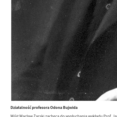
Działalność profesora Odona Bujwida
Wójt Wacław Żarski zachęca do wysłuchania wykładu Prof. J