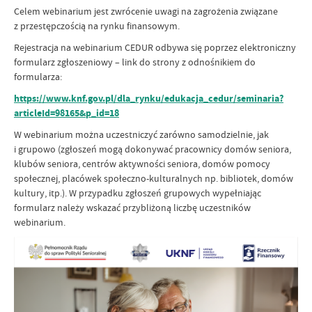
Celem webinarium jest zwrócenie uwagi na zagrożenia związane
z przestępczością na rynku finansowym.
Rejestracja na webinarium CEDUR odbywa się poprzez elektroniczny
formularz zgłoszeniowy – link do strony z odnośnikiem do
formularza:
https://www.knf.gov.pl/dla_rynku/edukacja_cedur/seminaria?
articleId=98165&p_id=18
W webinarium można uczestniczyć zarówno samodzielnie, jak
i grupowo (zgłoszeń mogą dokonywać pracownicy domów seniora,
klubów seniora, centrów aktywności seniora, domów pomocy
społecznej, placówek społeczno-kulturalnych np. bibliotek, domów
kultury, itp.). W przypadku zgłoszeń grupowych wypełniając
formularz należy wskazać przybliżoną liczbę uczestników
webinarium.