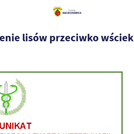
nie lisów przeciwko wściekl