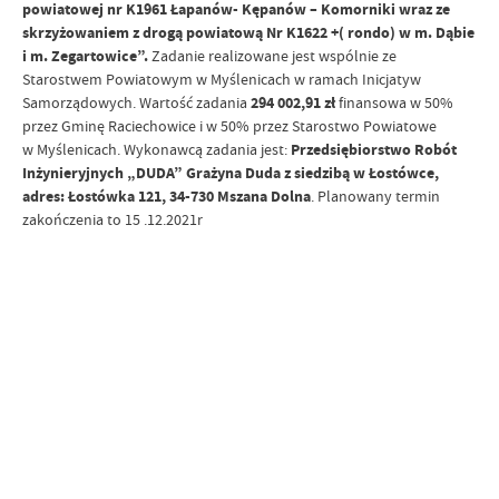
powiatowej nr K1961 Łapanów- Kępanów – Komorniki wraz ze
skrzyżowaniem z drogą powiatową Nr K1622 +( rondo) w m. Dąbie
i m. Zegartowice”.
Zadanie realizowane jest
wspólnie ze
Starostwem Powiatowym w Myślenicach w ramach Inicjatyw
Samorządowych. Wartość zadania
294 002,91 zł
finansowa w 50%
przez Gminę Raciechowice i w 50% przez Starostwo Powiatowe
w Myślenicach. Wykonawcą zadania jest:
Przedsiębiorstwo Robót
Inżynieryjnych „DUDA” Grażyna Duda z siedzibą w Łostówce,
adres: Łostówka 121, 34-730 Mszana Dolna
. Planowany termin
zakończenia to 15 .12.2021r