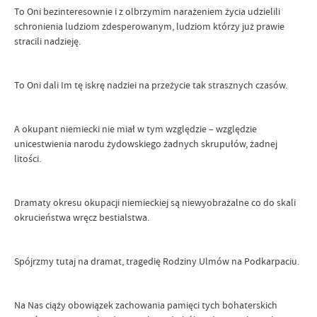
To Oni bezinteresownie i z olbrzymim narażeniem życia udzielili
schronienia ludziom zdesperowanym, ludziom którzy już prawie
stracili nadzieję.
To Oni dali Im tę iskrę nadziei na przeżycie tak strasznych czasów.
A okupant niemiecki nie miał w tym względzie – względzie
unicestwienia narodu żydowskiego żadnych skrupułów, żadnej
litości.
Dramaty okresu okupacji niemieckiej są niewyobrażalne co do skali
okrucieństwa wręcz bestialstwa.
Spójrzmy tutaj na dramat, tragedię Rodziny Ulmów na Podkarpaciu.
Na Nas ciąży obowiązek zachowania pamięci tych bohaterskich