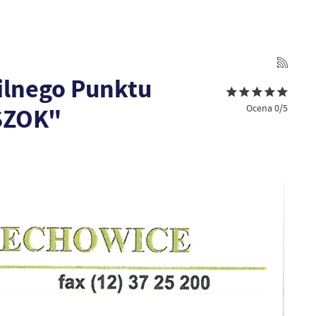
ilnego Punktu
Ocena 0/5
SZOK"