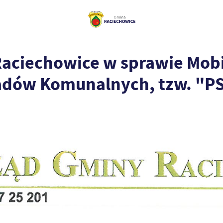
Raciechowice w sprawie Mob
padów Komunalnych, tzw. "P