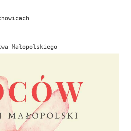
chowicach
twa Małopolskiego