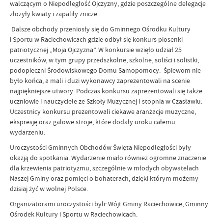
walczącym o Niepodległość Ojczyzny, gdzie poszczególne delegacje
złożyły kwiaty i zapaliły znicze.
Dalsze obchody przeniosły się do Gminnego Ośrodku Kultury
i Sportu w Raciechowicach gdzie odbył się konkurs piosenki
patriotycznej „Moja Ojczyzna”. W konkursie wzięło udział 25
uczestników, w tym grupy przedszkolne, szkolne, soliści i solistki,
podopieczni Środowiskowego Domu Samopomocy. Śpiewom nie
było końca, a mali i duzi wykonawcy zaprezentowali na scenie
najpiękniejsze utwory. Podczas konkursu zaprezentowali się także
uczniowie i nauczyciele ze Szkoły Muzycznej I stopnia w Czasławiu.
Uczestnicy konkursu prezentowali ciekawe aranżacje muzyczne,
ekspresję oraz galowe stroje, które dodały uroku całemu
wydarzeniu.
Uroczystości Gminnych Obchodów Święta Niepodległości były
okazją do spotkania. Wydarzenie miało również ogromne znaczenie
dla krzewienia patriotyzmu, szczególnie w młodych obywatelach
Naszej Gminy oraz pomięci o bohaterach, dzięki którym możemy
dzisiaj żyć w wolnej Polsce.
Organizatorami uroczystości byli: Wójt Gminy Raciechowice, Gminny
Ośrodek Kultury i Sportu w Raciechowicach.